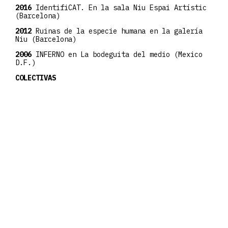
2016
IdentifiCAT. En la sala Niu Espai Artístic
(Barcelona)
2012
Ruinas de la especie humana en la galería
Niu (Barcelona)
2006
INFERNO en La bodeguita del medio (Mexico
D.F.)
COLECTIVAS
2023
«AIRE» en la Galería Ola (Barcelona)
2020
Exposición colectiva en la Galería
Artevistas (Barcelona)
2019
«Distància curta» en la GalerieK
(Barcelona) dentro del circuito de galerías Art
Nou
2006
Lujurias en la Sala Apolo (Barcelona)
2001
«No hi ha lloc» en la Biblioteca de La Seu
d’Urgell
2000
«No hi ha lloc» en el Centre Cívic de Sant
Feliu del Llobregat