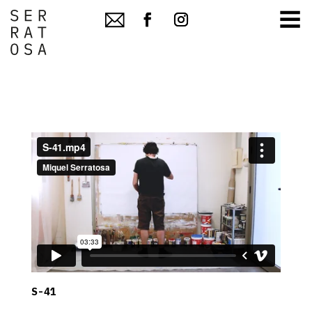
≡
S-41